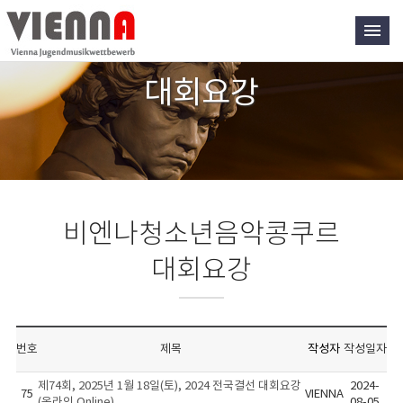
대회요강
비엔나청소년음악콩쿠르
대회요강
번호
제목
작성자
작성일자
제74회, 2025년 1월 18일(토), 2024 전국결선 대회요강
2024-
75
VIENNA
(온라인 Online)
08-05