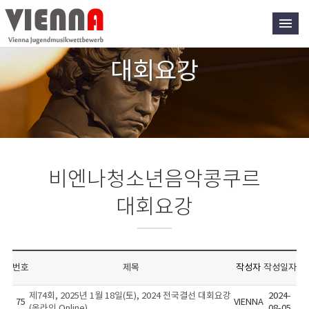
대회요강
비엔나청소년음악콩쿠르
대회요강
번호
제목
작성자
작성일자
제74회, 2025년 1월 18일(토), 2024 전국결선 대회요강
2024-
75
VIENNA
(온라인 Online)
08-05