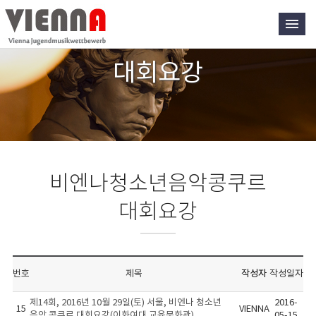
대회요강
비엔나청소년음악콩쿠르
대회요강
번호
제목
작성자
작성일자
제14회, 2016년 10월 29일(토) 서울, 비엔나 청소년
2016-
15
VIENNA
음악 콩쿠르 대회요강(이화여대 교육문화관)
05-15