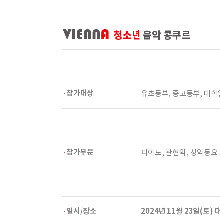
참가대상
유초등부, 중고등부, 대
참가부문
피아노, 관현악, 성악동요
일시/장소
2024년 11월 23일(토