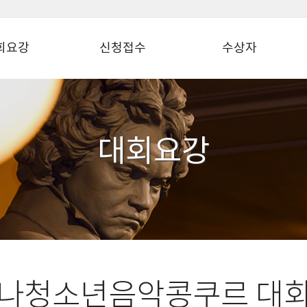
회요강
신청접수
수상자
대회요강
나청소년음악콩쿠르 대