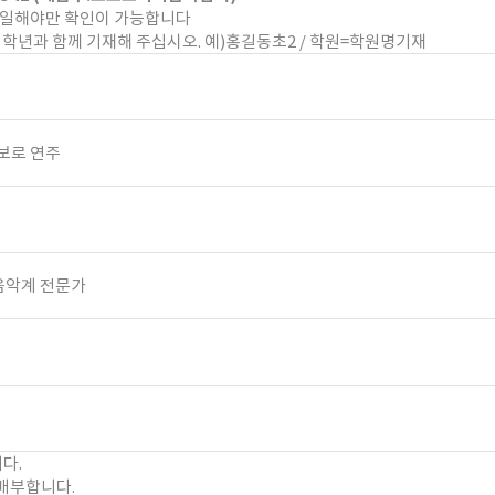
일해야만 확인이 가능합니다
학년과 함께 기재해 주십시오. 예)홍길동초2 / 학원=학원명기재
보로 연주
음악계 전문가
다.
배부합니다.