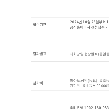
2024년 10월 23일부터 11
접수기간
공식홈페이지 신청접수 카
결과발표
대회당일 현장발표(동일한 내
피아노.성악(동요) : 유초등부
참가비
관현악 : 유초등부 90.000
우리은행 1002-150-9