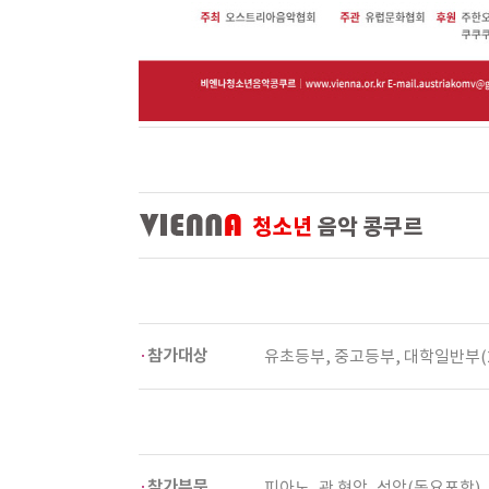
참가대상
유초등부, 중고등부, 대학일반부(2
참가부문
피아노, 관.현악, 성악(동요포함)