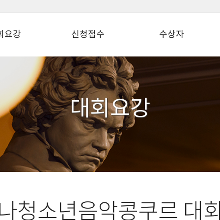
회요강
신청접수
수상자
대회요강
나청소년음악콩쿠르 대