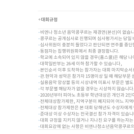
대회규정
비엔나 청소년 음악콩쿠르는 재경연(본선)이 없습니
콩쿠르는 공개심사로 진행되며 심사평가서는 당일 
심사위원이 충분히 들었다고 판단되면 연주를 중단할
동점자는 집행위원회에서 최종 결정합니다.
학교에 소속되어 있지 않을 경우(홈스쿨)은 해당 나
대학일반부는 26세 이하 참가할 수 있습니다,
본인순서 이후 도착하는 참가자는 대회 마지막순서로
관.현악과 성악은 참가자 15명이상 일 때 해당부문
실용음악 앙상블 등의 시상내역 미표시 부문은 별도 
각 부문별 해당자가 없을 경우는 시상하지 않습니다
2020년부터 피아노 초등부 학년대상은 개인과 2
전체대상참가제한, 지역구분이 폐지되어 어느 지역에
전체대상 참가제한은 본 대회 당해년도 수상자에게 
준대상 이상 수상자는 전국결선 참가 자격이 있습니
대회 규정을 지키지 않거나 지나친 요구를 하는자는 
대회요강에 없는 사항은 비엔나청소년음악콩쿠르의 