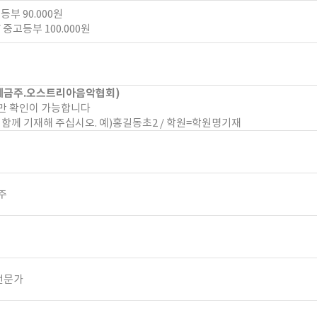
등부 90.000원
/ 중고등부 100.000원
1 (예금주.오스트리아음악협회)
만 확인이 가능합니다
함께 기재해 주십시오. 예)홍길동초2 / 학원=학원명기재
주
전문가